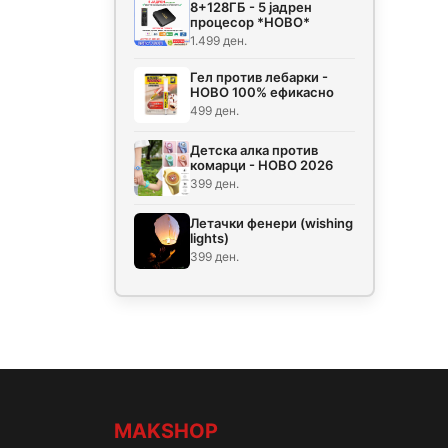
8+128ГБ - 5 јадрен
процесор *НОВО*
1.499 ден.
Гел против лебарки -
НОВО 100% ефикасно
499 ден.
Детска алка против
комарци - НОВО 2026
399 ден.
Летачки фенери (wishing
lights)
399 ден.
MAKSHOP