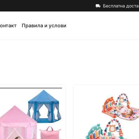
Бесплатна доста
local_shipping
онтакт
Правила и услови