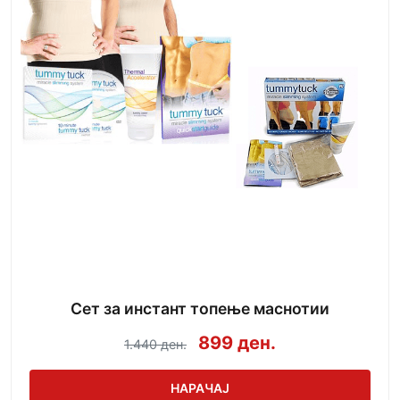
Сет за инстант топење маснотии
899 ден.
1.440 ден.
НАРАЧАЈ