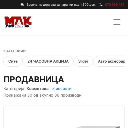
Бесплатна достава за нарачки над 1.500 ден.
070 999 453
local_shipping
phone
КАТЕГОРИИ
Сите
24 ЧАСОВНА АКЦИЈА
Slider
Авто аксесоари
ПРОДАВНИЦА
Категорија:
Козметика
× исчисти
Прикажани 30 од вкупно 36 производи