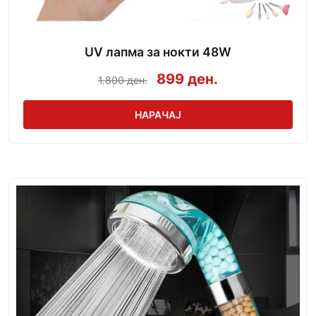
UV лапма за нокти 48W
899 ден.
1.800 ден.
НАРАЧАЈ