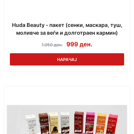
Huda Beauty - пакет (сенки, маскара, туш,
моливче за веѓи и долготраен кармин)
999 ден.
1.050 ден.
НАРАЧАЈ