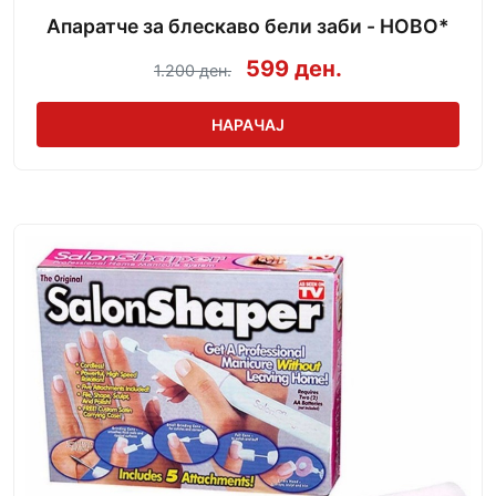
Апаратче за блескаво бели заби - НОВО*
599 ден.
1.200 ден.
НАРАЧАЈ