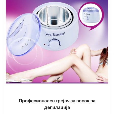
Професионален грејач за восок за
депилација