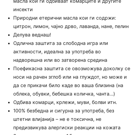
масла кои ги одбиваат комарците и другите
инсекти
Природни етерични масла кои ги содржи:
цитрон, лимон, чајно дрво, лаванда, нане, пелин
Делува веднаш!
Одлична заштита за слободна игра или
активности, идеална за употреба во
надворешна или во затворена средина
Поефикасна заштита се овозможува доколку се
носи на рачен зглоб или на глуждот, но може и
да се прикачи било каде во ваша близина (на
облека, обувки, бебешка количка, чанта…)
Одбива комарци, крлежи, муви, болви итн.
100% безбедна и сигурна за употреба, без
штетни влијанија – не е токсична, не
предизвикува алергиски реакции на кожата