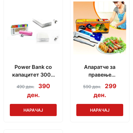
Power Bank со
Апаратче за
капацитет 3000
правење
mAh + кабел за
сармички во
390
299
490 ден.
590 ден.
полнење
неколку секунди
ден.
ден.
НАРАЧАЈ
НАРАЧАЈ