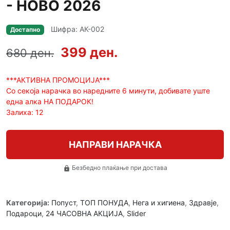
- НОВО 2026
Шифра: АК-002
Достапно
399 ден.
680 ден.
***АКТИВНА ПРОМОЦИЈА***
Со секоја нарачка во наредните 6 минути, добивате уште
една алка НА ПОДАРОК!
Залиха: 12
НАПРАВИ НАРАЧКА
Безбедно плаќање при достава
lock
Категорија:
Попуст
,
ТОП ПОНУДА
,
Нега и хигиена
,
Здравје
,
Подароци
,
24 ЧАСОВНА АКЦИЈА
,
Slider