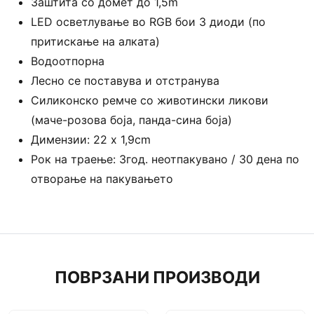
Заштита со домет до 1,5m
LED осветлување во RGB бои 3 диоди (по
притискање на алката)
Водоотпорна
Лесно се поставува и отстранува
Силиконско ремче со животински ликови
(маче-розова боја, панда-сина боја)
Димензии: 22 x 1,9cm
Рок на траење: 3год. неотпакувано / 30 дена по
отворање на пакувањето
ПОВРЗАНИ ПРОИЗВОДИ