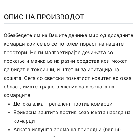
ОПИС НА ПРОИЗВОДОТ
Обезбедете им на Вашите дечиња мир од досадните
комарци кои се во се поголем пораст на нашите
простори. Не ги малтретирајте дечињата со
прскање и мачкање на разни средства кои можат
да бидат и токсични, и штетни за иритација на
кожата. Сега со светски познатиот новитет во оваа
област, имате трајно решение за сезоната на
комарците.
Детска алка – репелент против комарци
Ефикасна заштита против сезонската наезда на
комарци
Aлката испушта арома на природни (билни)