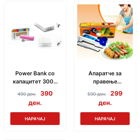
Power Bank со
Апаратче за
капацитет 3000
правење
mAh + кабел за
сармички во
390
299
490 ден.
590 ден.
полнење
неколку секунди
ден.
ден.
НАРАЧАЈ
НАРАЧАЈ