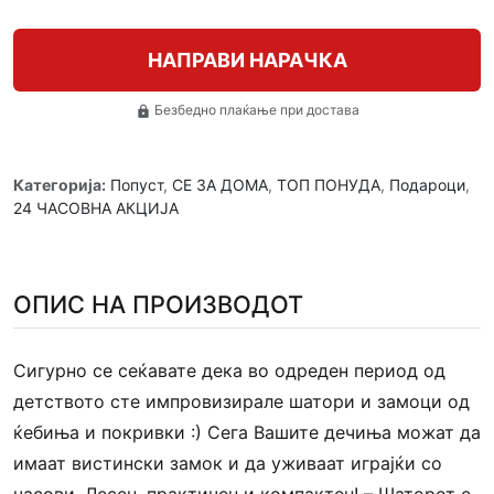
НАПРАВИ НАРАЧКА
Безбедно плаќање при достава
lock
Категорија:
Попуст
,
СЕ ЗА ДОМА
,
ТОП ПОНУДА
,
Подароци
,
24 ЧАСОВНА АКЦИЈА
ОПИС НА ПРОИЗВОДОТ
Сигурно се сеќавате дека во одреден период од
детството сте импровизирале шатори и замоци од
ќебиња и покривки :) Сега Вашите дечиња можат да
имаат вистински замок и да уживаат играјќи со