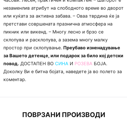
часови. Лесен, практичен и компактен! – Шаторот е
незаменлив атрибут на слободното време во дворот
или куќата за активна забава. – Оваа тврдина ќе ја
претстави совршената празнична атмосфера на
пикник или викенд. – Многу лесно и брзо се
склопува и расклопува, а зазема многу малку
простор при склопување.
Преубаво изненадување
за Вашето детенце, или подарок за било кој детски
повод.
ДОСТАПЕН ВО
СИНА
И
РОЗЕВА
БОЈА.
Доколку Ви е битна бојата, наведете ја во полето за
коментар.
ПОВРЗАНИ ПРОИЗВОДИ