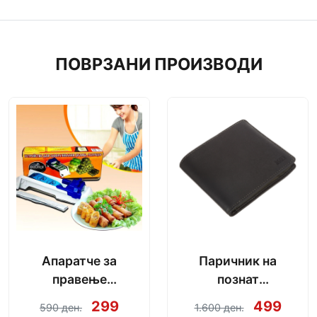
ПОВРЗАНИ ПРОИЗВОДИ
Апаратче за
Паричник на
правење
познат
сармички во
производител
299
499
590 ден.
1.600 ден.
неколку секунди