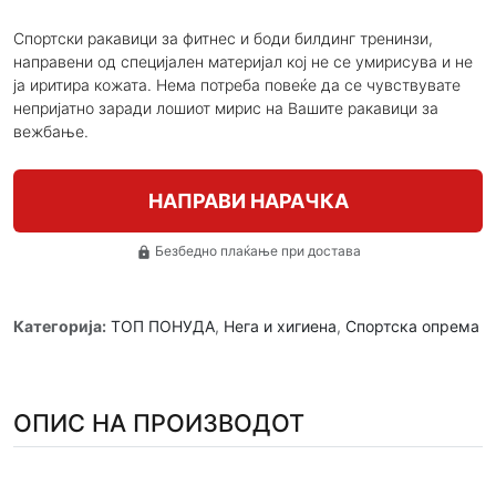
Спортски ракавици за фитнес и боди билдинг тренинзи,
направени од специјален материјал кој не се умирисува и не
ја иритира кожата. Нема потреба повеќе да се чувствувате
непријатно заради лошиот мирис на Вашите ракавици за
вежбање.
НАПРАВИ НАРАЧКА
Безбедно плаќање при достава
lock
Категорија:
ТОП ПОНУДА
,
Нега и хигиена
,
Спортска опрема
ОПИС НА ПРОИЗВОДОТ