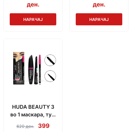
ден.
ден.
НАРАЧАЈ
НАРАЧАЈ
HUDA BEAUTY 3
во 1 маскара, туш
и моливче за веѓи
399
620 ден.
(водоотпорни)