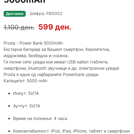
Шифра: PB0002
Достапно
599 ден.
1.100 ден.
Proda - Power Bank 5000mAh
Екстерна батерија за Вашиот смартфон. Квалитетна,
издржлива, безбедна и снажна.
Ги полни сите уреди кои имаат USB кабел (таблети,
смартфони, bluetooth звучници и др. електронски уреди)
Proda е една од најбараните Powerbank уреди.
Капацитет: 5000 mAh
Инпут: 5V/1A
Аутпут: 5V/1A
Време на полнење: 4 часа
Компактибилност: iPod, iPad, iPhone, таблет и смартфони