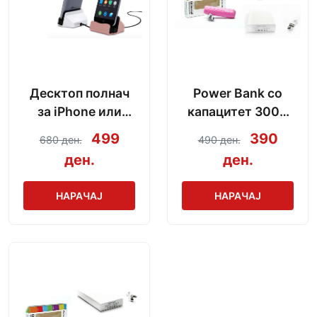
Десктоп полнач
Power Bank со
за iPhone или
капацитет 3000
Android со модел
mAh + кабел за
499
390
680 ден.
490 ден.
по избор
полнење
ден.
ден.
НАРАЧАЈ
НАРАЧАЈ