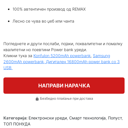
100% автентичен производ од REMAX
Лесно се чува во џеб или чанта
Погледнете и други послаби, појаки, поквалитетни и помалку
квалитетни но поевтини Power bank уреди.
Кликни тука за
Konfulon 5200mAh powerbank
,
Samsung
2600mAh powerbank,
Дигитален 16800mAh power bank со 3
USB
НАПРАВИ НАРАЧКА
Безбедно плаќање при достава
lock
Категорија:
Електронски уреди
,
Смарт технологија
,
Попуст
,
ТОП ПОНУДА