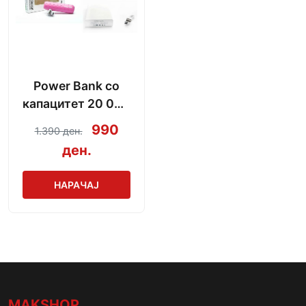
Power Bank со
капацитет 20 000
mAh + кабел за
990
1.390 ден.
полнење
ден.
НАРАЧАЈ
MAKSHOP