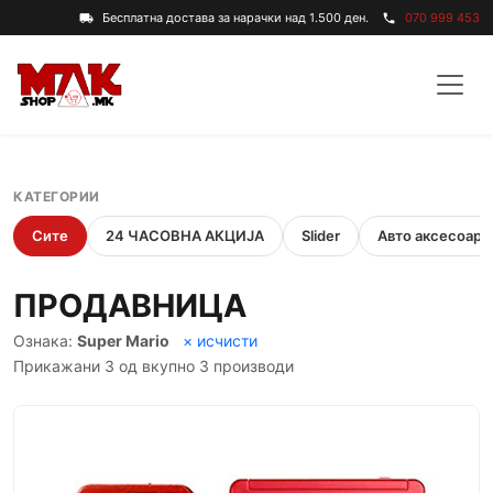
Бесплатна достава за нарачки над 1.500 ден.
070 999 453
local_shipping
phone
КАТЕГОРИИ
Сите
24 ЧАСОВНА АКЦИЈА
Slider
Авто аксесоари
ПРОДАВНИЦА
Ознака:
Super Mario
× исчисти
Прикажани 3 од вкупно 3 производи