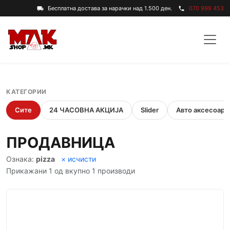
Бесплатна достава за нарачки над 1.500 ден.
070 999 453
local_shipping
phone
КАТЕГОРИИ
Сите
24 ЧАСОВНА АКЦИЈА
Slider
Авто аксесоари
ПРОДАВНИЦА
Ознака:
pizza
× исчисти
Прикажани 1 од вкупно 1 производи