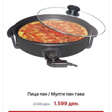
Пица пан / Мулти пан тава
1.599 ден.
3.100 ден.