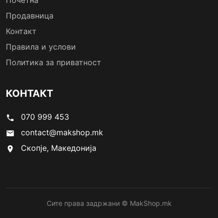
Почетна
Продавница
Контакт
Правила и услови
Политика за приватност
КОНТАКТ
070 999 453
phone
contact@makshop.mk
email
Скопје, Македонија
location_on
Сите права задржани © MakShop.mk