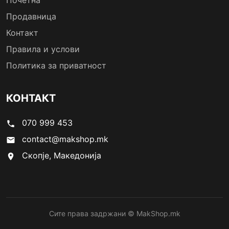
Почетна
Продавница
Контакт
Правила и услови
Политика за приватност
КОНТАКТ
070 999 453
phone
contact@makshop.mk
email
Скопје, Македонија
location_on
Сите права задржани © MakShop.mk