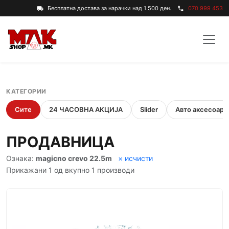
Бесплатна достава за нарачки над 1.500 ден.
070 999 453
local_shipping
phone
КАТЕГОРИИ
Сите
24 ЧАСОВНА АКЦИЈА
Slider
Авто аксесоари
ПРОДАВНИЦА
Ознака:
magicno crevo 22.5m
× исчисти
Прикажани 1 од вкупно 1 производи