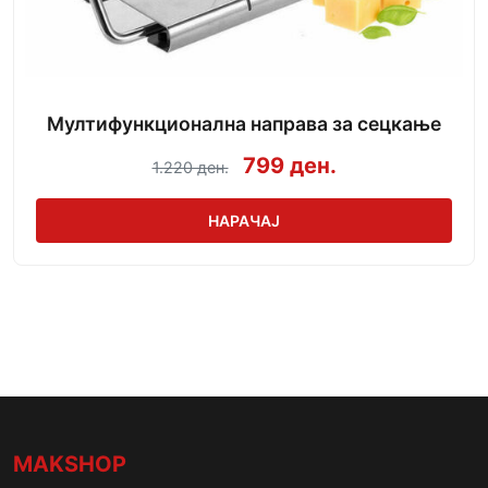
Мултифункционална направа за сецкање
799 ден.
1.220 ден.
НАРАЧАЈ
MAKSHOP