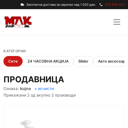
Бесплатна достава за нарачки над 1.500 ден.
070 999 453
local_shipping
phone
КАТЕГОРИИ
Сите
24 ЧАСОВНА АКЦИЈА
Slider
Авто аксесоари
ПРОДАВНИЦА
Ознака:
kujna
× исчисти
Прикажани 2 од вкупно 2 производи