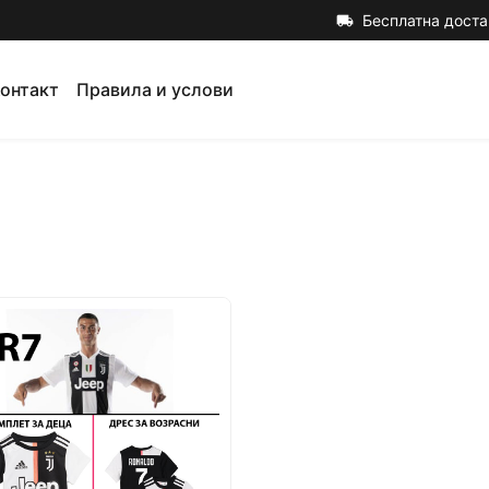
Бесплатна доста
local_shipping
онтакт
Правила и услови