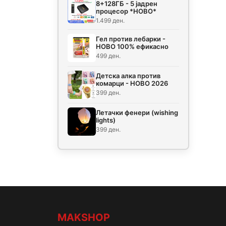
8+128ГБ - 5 јадрен
процесор *НОВО*
1.499 ден.
Гел против лебарки -
НОВО 100% ефикасно
499 ден.
Детска алка против
комарци - НОВО 2026
399 ден.
Летачки фенери (wishing
lights)
399 ден.
MAKSHOP