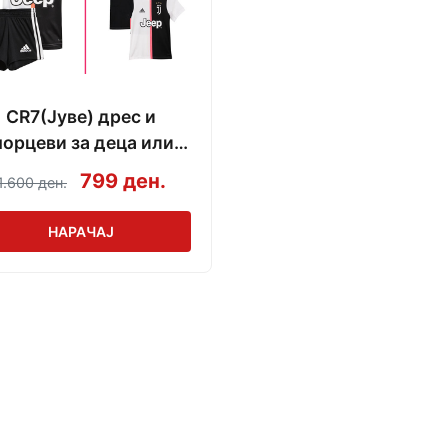
CR7(Јуве) дрес и
орцеви за деца или
дрес за возрасни
799 ден.
1.600 ден.
НАРАЧАЈ