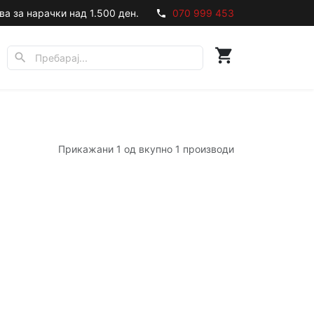
ва за нарачки над 1.500 ден.
070 999 453
phone
shopping_cart
search
Прикажани 1 од вкупно 1 производи