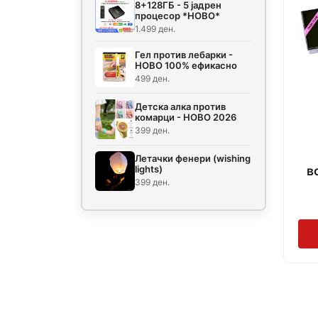
8+128ГБ - 5 јадрен
процесор *НОВО*
1.499 ден.
Гел против лебарки -
НОВО 100% ефикасно
499 ден.
Детска алка против
комарци - НОВО 2026
399 ден.
Летачки фенери (wishing
в
lights)
399 ден.