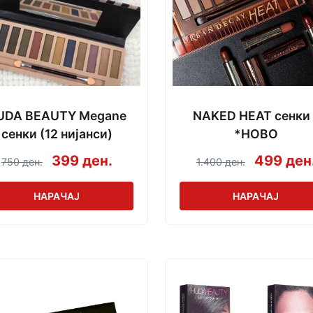
UDA BEAUTY Megane
NAKED HEAT сенки 
сенки (12 нијанси)
*НОВО
399 ден.
499 ден
750 ден.
1.400 ден.
НАРАЧАЈ
НАРАЧАЈ