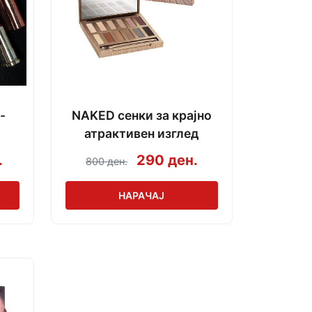
-
NAKED сенки за крајно
атрактивен изглед
.
290 ден.
800 ден.
НАРАЧАЈ