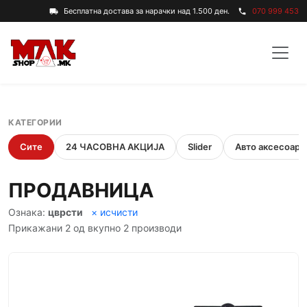
Бесплатна достава за нарачки над 1.500 ден.
070 999 453
local_shipping
phone
КАТЕГОРИИ
Сите
24 ЧАСОВНА АКЦИЈА
Slider
Авто аксесоари
ПРОДАВНИЦА
Ознака:
цврсти
× исчисти
Прикажани 2 од вкупно 2 производи