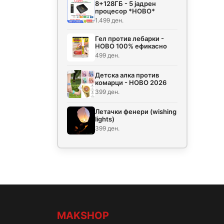
8+128ГБ - 5 јадрен
процесор *НОВО*
1.499 ден.
Гел против лебарки -
НОВО 100% ефикасно
499 ден.
Детска алка против
комарци - НОВО 2026
399 ден.
Летачки фенери (wishing
lights)
399 ден.
MAKSHOP