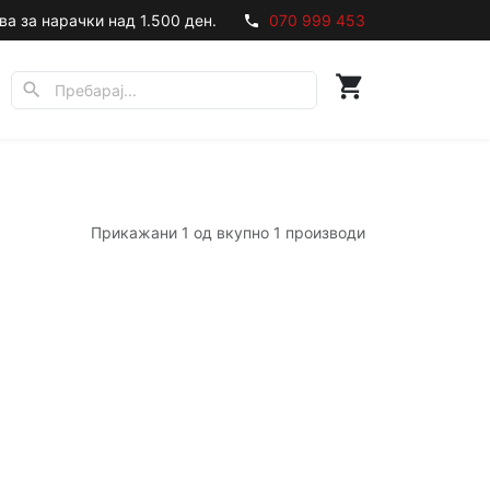
ва за нарачки над 1.500 ден.
070 999 453
phone
shopping_cart
search
Прикажани 1 од вкупно 1 производи