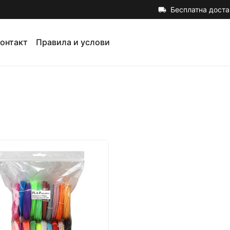
Бесплатна доста
local_shipping
онтакт
Правила и услови