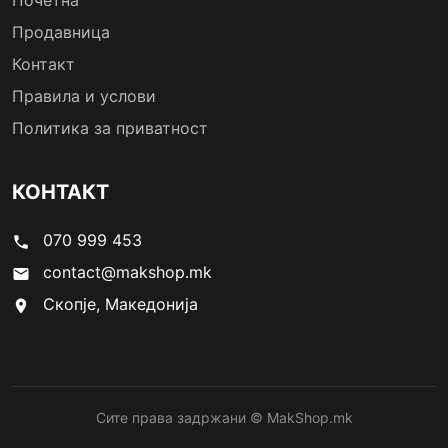
Почетна
Продавница
Контакт
Правила и услови
Политика за приватност
КОНТАКТ
070 999 453
phone
contact@makshop.mk
email
Скопје, Македонија
location_on
Сите права задржани © MakShop.mk