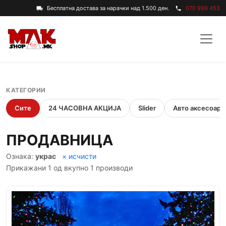
Бесплатна достава за нарачки над 1.500 ден.
070 999 453
local_shipping
phone
КАТЕГОРИИ
Сите
24 ЧАСОВНА АКЦИЈА
Slider
Авто аксесоари
ПРОДАВНИЦА
Ознака:
украс
× исчисти
Прикажани 1 од вкупно 1 производи