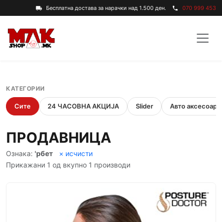
Бесплатна достава за нарачки над 1.500 ден.
070 999 453
local_shipping
phone
КАТЕГОРИИ
Сите
24 ЧАСОВНА АКЦИЈА
Slider
Авто аксесоари
ПРОДАВНИЦА
Ознака:
'рбет
× исчисти
Прикажани 1 од вкупно 1 производи