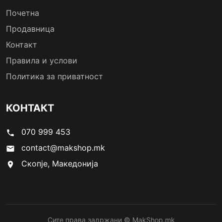
Почетна
Продавница
Контакт
Правила и услови
Политика за приватност
КОНТАКТ
070 999 453
phone
contact@makshop.mk
email
Скопје, Македонија
location_on
Сите права задржани © MakShop.mk