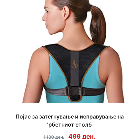
Појас за затегнување и исправување на
'рбетниот столб
499 ден.
1.180 ден.