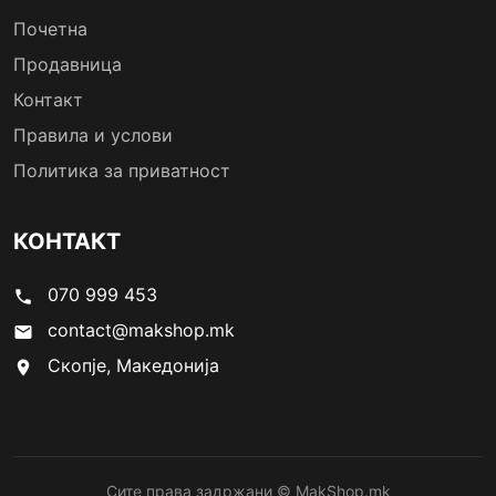
Почетна
Продавница
Контакт
Правила и услови
Политика за приватност
КОНТАКТ
070 999 453
phone
contact@makshop.mk
email
Скопје, Македонија
location_on
Сите права задржани © MakShop.mk