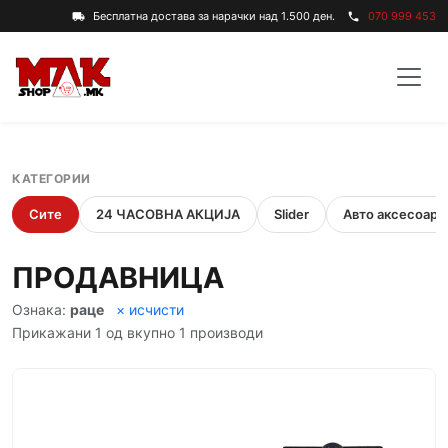
Бесплатна достава за нарачки над 1.500 ден.
070 999 453
local_shipping
phone
КАТЕГОРИИ
Сите
24 ЧАСОВНА АКЦИЈА
Slider
Авто аксесоари
ПРОДАВНИЦА
Ознака:
раце
× исчисти
Прикажани 1 од вкупно 1 производи