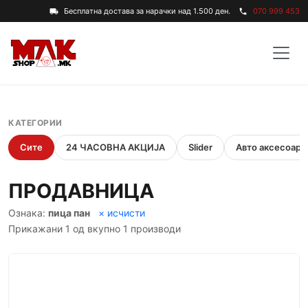
Бесплатна достава за нарачки над 1.500 ден.
070 999 453
local_shipping
phone
КАТЕГОРИИ
Сите
24 ЧАСОВНА АКЦИЈА
Slider
Авто аксесоари
ПРОДАВНИЦА
Ознака:
пица пан
× исчисти
Прикажани 1 од вкупно 1 производи