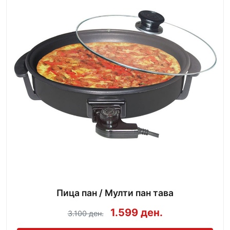
Пица пан / Мулти пан тава
1.599 ден.
3.100 ден.