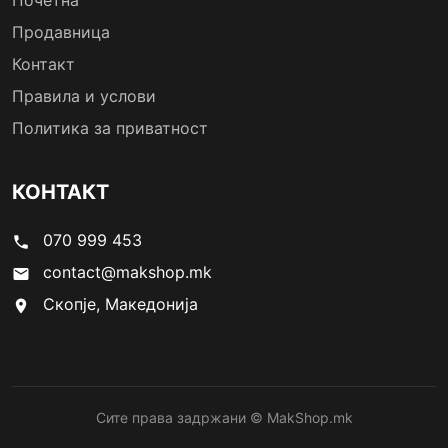
Почетна
Продавница
Контакт
Правила и услови
Политика за приватност
КОНТАКТ
070 999 453
phone
contact@makshop.mk
email
Скопје, Македонија
location_on
Сите права задржани © MakShop.mk