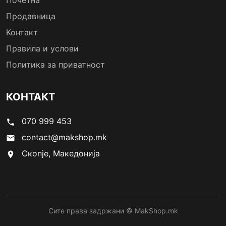
Почетна
Продавница
Контакт
Правила и услови
Политика за приватност
КОНТАКТ
070 999 453
phone
contact@makshop.mk
email
Скопје, Македонија
location_on
Сите права задржани © MakShop.mk