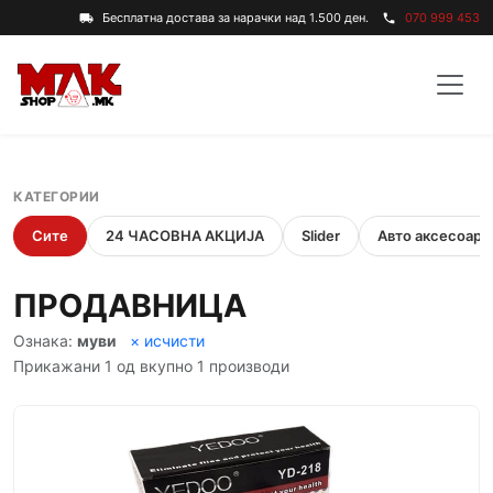
Бесплатна достава за нарачки над 1.500 ден.
070 999 453
local_shipping
phone
КАТЕГОРИИ
Сите
24 ЧАСОВНА АКЦИЈА
Slider
Авто аксесоари
ПРОДАВНИЦА
Ознака:
муви
× исчисти
Прикажани 1 од вкупно 1 производи