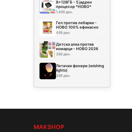
8+128ГБ - 5 јадрен
процесор *НОВО*
1.499 ден.
Гел против лебарки -
НОВО 100% ефикасно
499 ден.
Детска алка против
комарци - НОВО 2026
399 ден.
Летачки фенери (wishing
lights)
399 ден.
MAKSHOP