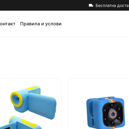
Бесплатна доста
local_shipping
онтакт
Правила и услови