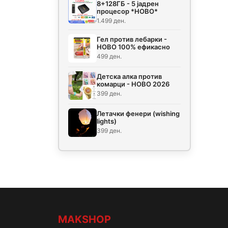
8+128ГБ - 5 јадрен
процесор *НОВО*
1.499 ден.
Гел против лебарки -
НОВО 100% ефикасно
499 ден.
Детска алка против
комарци - НОВО 2026
399 ден.
Летачки фенери (wishing
lights)
399 ден.
MAKSHOP