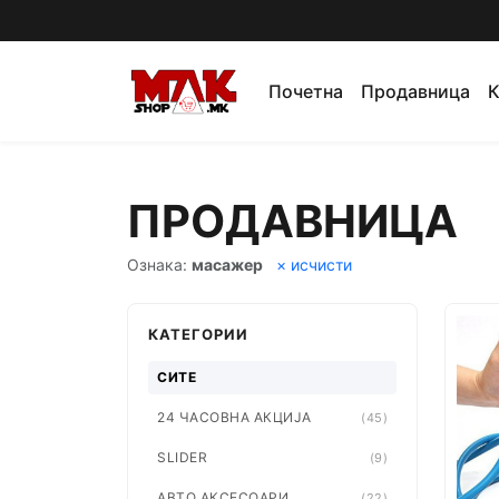
Почетна
Продавница
К
ПРОДАВНИЦА
Ознака:
масажер
× исчисти
КАТЕГОРИИ
СИТЕ
24 ЧАСОВНА АКЦИЈА
(45)
SLIDER
(9)
АВТО АКСЕСОАРИ
(22)