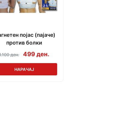
гнетен појас (пајаче)
против болки
499 ден.
1.100 ден.
НАРАЧАЈ