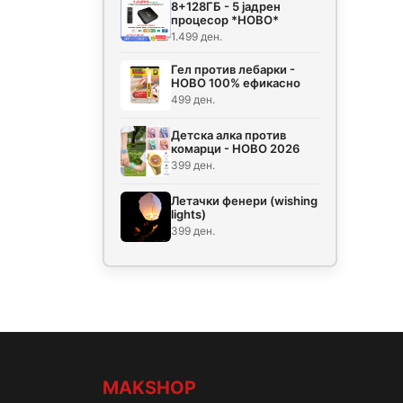
8+128ГБ - 5 јадрен
процесор *НОВО*
1.499 ден.
Гел против лебарки -
НОВО 100% ефикасно
499 ден.
Детска алка против
комарци - НОВО 2026
399 ден.
Летачки фенери (wishing
lights)
399 ден.
MAKSHOP