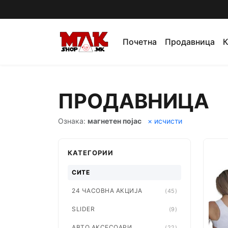
Почетна
Продавница
К
ПРОДАВНИЦА
Ознака:
магнетен појас
× исчисти
КАТЕГОРИИ
СИТЕ
24 ЧАСОВНА АКЦИЈА
(45)
SLIDER
(9)
АВТО АКСЕСОАРИ
(22)