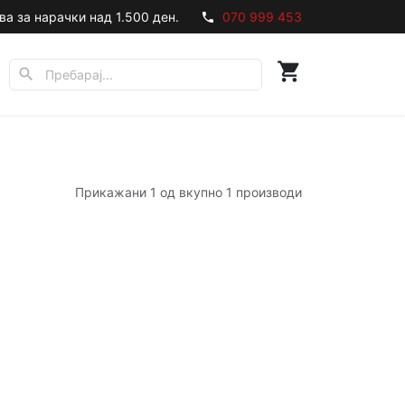
ва за нарачки над 1.500 ден.
070 999 453
phone
shopping_cart
search
Прикажани 1 од вкупно 1 производи