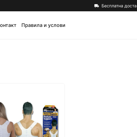
Бесплатна доста
local_shipping
онтакт
Правила и услови