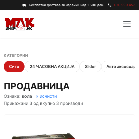
Бесплатна достава за нарачки над 1.500 ден.
070 999 453
local_shipping
phone
КАТЕГОРИИ
Сите
24 ЧАСОВНА АКЦИЈА
Slider
Авто аксесоари
ПРОДАВНИЦА
Ознака:
кола
× исчисти
Прикажани 3 од вкупно 3 производи