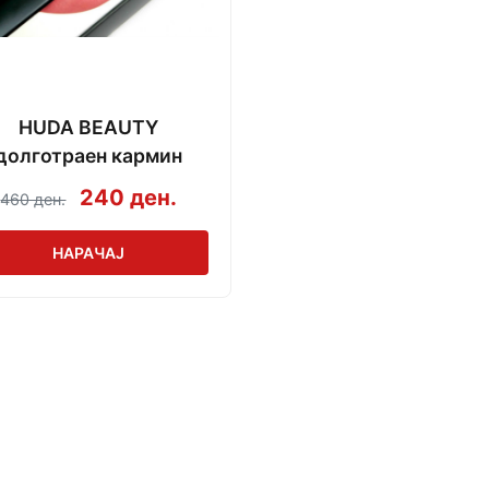
HUDA BEAUTY
долготраен кармин
240 ден.
460 ден.
НАРАЧАЈ