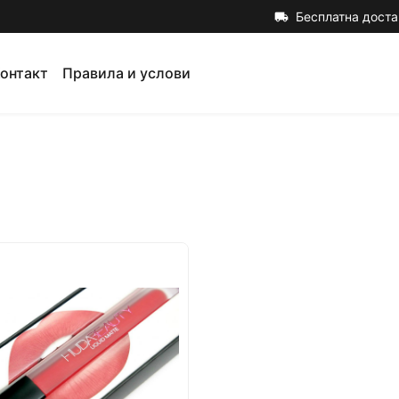
Бесплатна доста
local_shipping
онтакт
Правила и услови