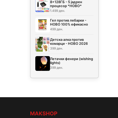
8+128ГБ - 5 јадрен
процесор *НОВО*
1.499 ден.
Гел против лебарки -
НОВО 100% ефикасно
499 ден.
Детска алка против
комарци - НОВО 2026
399 ден.
Летачки фенери (wishing
lights)
399 ден.
MAKSHOP