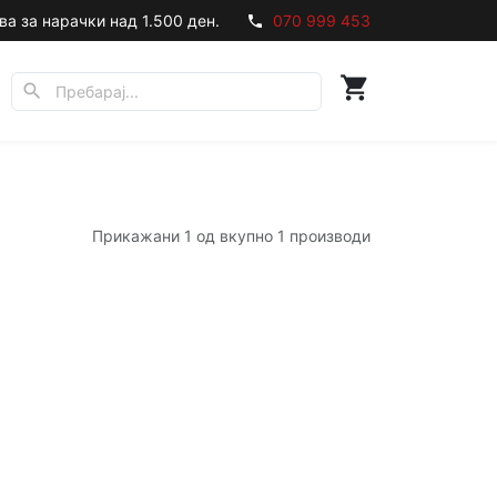
ва за нарачки над 1.500 ден.
070 999 453
phone
shopping_cart
search
Прикажани 1 од вкупно 1 производи