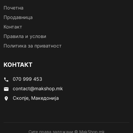
Почетна
Продавница
Контакт
Правила и услови
Политика за приватност
КОНТАКТ
070 999 453
phone
contact@makshop.mk
email
Скопје, Македонија
location_on
Сите права задржани © MakShop.mk