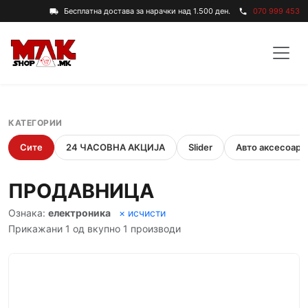
Бесплатна достава за нарачки над 1.500 ден.
070 999 453
local_shipping
phone
КАТЕГОРИИ
Сите
24 ЧАСОВНА АКЦИЈА
Slider
Авто аксесоари
ПРОДАВНИЦА
Ознака:
електроника
× исчисти
Прикажани 1 од вкупно 1 производи