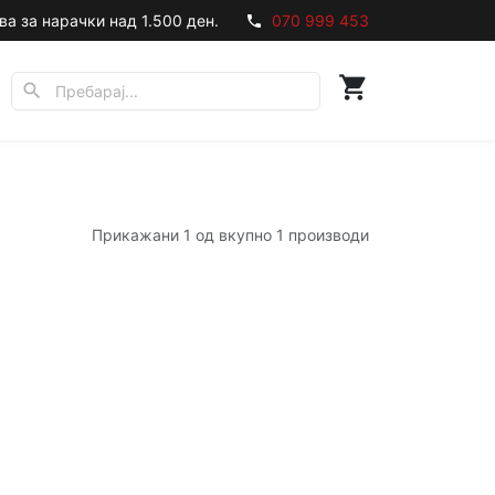
ва за нарачки над 1.500 ден.
070 999 453
phone
shopping_cart
search
Прикажани 1 од вкупно 1 производи