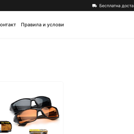
Бесплатна доста
local_shipping
онтакт
Правила и услови