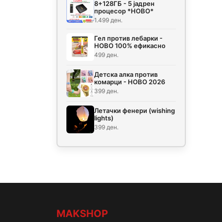
8+128ГБ - 5 јадрен
процесор *НОВО*
1.499 ден.
Гел против лебарки -
НОВО 100% ефикасно
499 ден.
Детска алка против
комарци - НОВО 2026
399 ден.
Летачки фенери (wishing
lights)
399 ден.
MAKSHOP