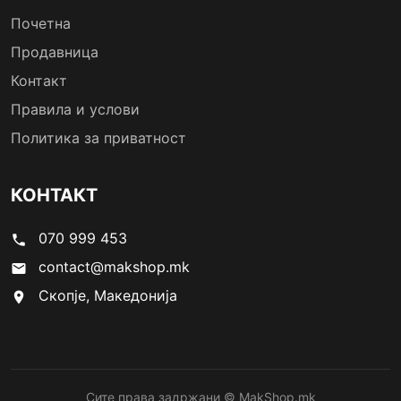
Почетна
Продавница
Контакт
Правила и услови
Политика за приватност
КОНТАКТ
070 999 453
phone
contact@makshop.mk
email
Скопје, Македонија
location_on
Сите права задржани © MakShop.mk