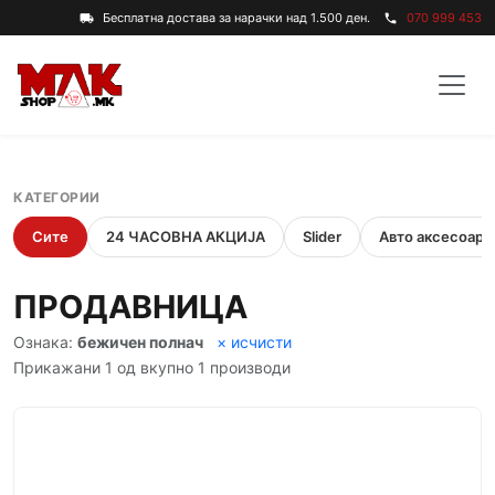
Бесплатна достава за нарачки над 1.500 ден.
070 999 453
local_shipping
phone
КАТЕГОРИИ
Сите
24 ЧАСОВНА АКЦИЈА
Slider
Авто аксесоари
ПРОДАВНИЦА
Ознака:
бежичен полнач
× исчисти
Прикажани 1 од вкупно 1 производи