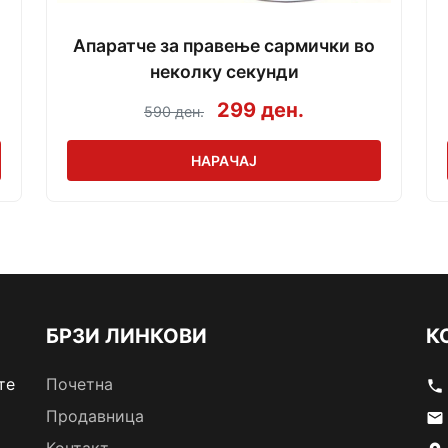
Апаратче за правење сармички во
неколку секунди
299 ден.
590 ден.
НАРАЧАЈ
БРЗИ ЛИНКОВИ
К
те
Почетна
phone
Продавница
email