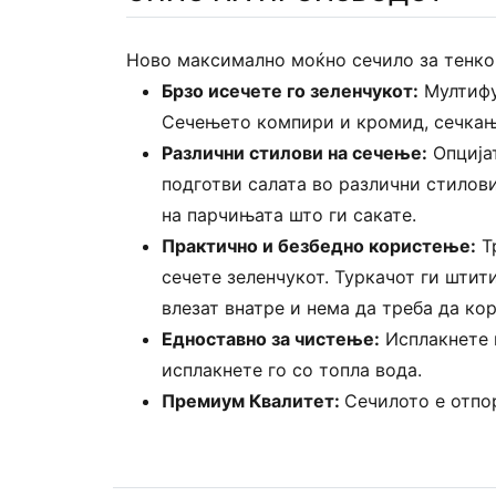
Ново максимално моќно сечило за тенко 
Брзо исечете го зеленчукот:
Мултифун
Сечењето компири и кромид, сечкање
Различни стилови на сечење:
Опцијат
подготви салата во различни стилови
на парчињата што ги сакате.
Практично и безбедно користење:
Тр
сечете зеленчукот. Туркачот ги штит
влезат внатре и нема да треба да кор
Едноставно за чистење:
Исплакнете г
исплакнете го со топла вода.
Премиум Квалитет:
Сечилото е отпо