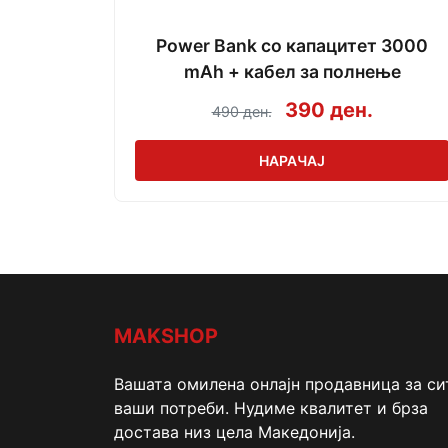
Power Bank со капацитет 3000
mAh + кабел за полнење
390 ден.
490 ден.
НАРАЧАЈ
MAKSHOP
Вашата омилена онлајн продавница за си
ваши потреби. Нудиме квалитет и брза
достава низ цела Македонија.