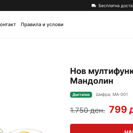
Бесплатна доста
local_shipping
онтакт
Правила и услови
Нов мултифунк
Мандолин
Шифра: MA-001
Достапно
799 
1.750 ден.
НА