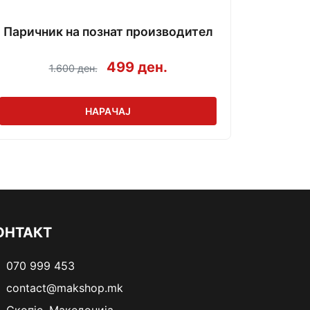
Паричник на познат производител
499 ден.
1.600 ден.
НАРАЧАЈ
ОНТАКТ
070 999 453
contact@makshop.mk