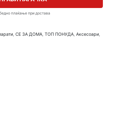
бедно плаќање при достава
парати
,
СЕ ЗА ДОМА
,
ТОП ПОНУДА
,
Аксесоари
,