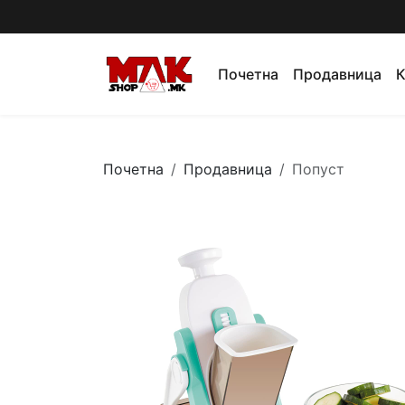
Почетна
Продавница
К
Почетна
Продавница
Попуст