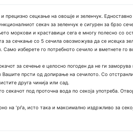
и прецизно сецкање на овошје и зеленчук. Едноставно 
кционалниот секач за зеленчук е сигурен за брзо сеч
то моркови и краставици сега е многу полесно со ос
а за сечкање со 5 сечила овозможува да се исецка зел
. Само изберете го потребното сечило и вметнете го во
качот за сечење е целосно погоден да не ги заморува 
и Вашите прсти од допирање на сечилото. Со отстранли
истите друга чинија или сад.
о секачот под проточна вода по секоја употреба. Отво
рно на 'рѓа, исто така и максимално издржливо за сек