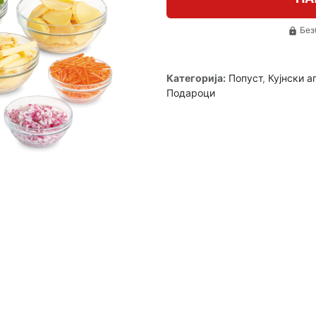
Без
lock
Категорија:
Попуст
,
Кујнски а
Подароци