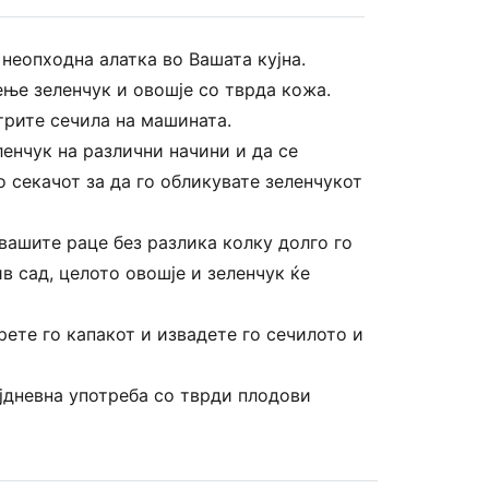
неопходна алатка во Вашата кујна.
ење зеленчук и овошје со тврда кожа.
трите сечила на машината.
енчук на различни начини и да се
 секачот за да го обликувате зеленчукот
вашите раце без разлика колку долго го
в сад, целото овошје и зеленчук ќе
рете го капакот и извадете го сечилото и
ојдневна употреба со тврди плодови