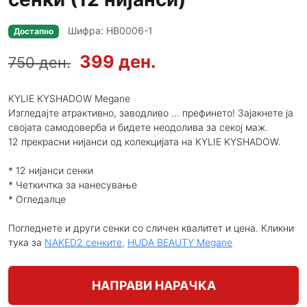
Шифра: HB0006-1
Достапно
399 ден.
750 ден.
KYLIE KYSHADOW Megane
Изгледајте атрактивно, заводливо ... префинето! Зајакнете ја
својата самодоверба и бидете неодолива за секој маж.
12 прекрасни нијанси од колекцијата на KYLIE KYSHADOW.
* 12 нијанси сенки
* Четкичтка за нанесување
* Огледалце
Погледнете и други сенки со сличен квалитет и цена. Кликни
тука за
NAKED2 сенките,
HUDA BEAUTY Megane
НАПРАВИ НАРАЧКА