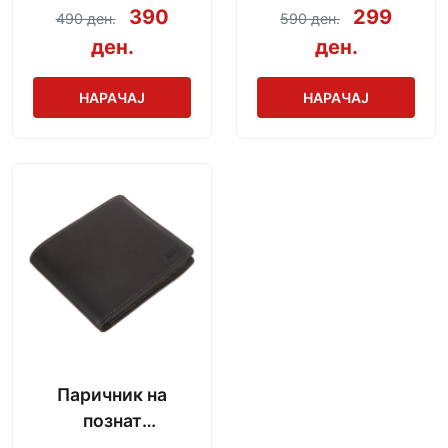
mAh + кабел за
сармички во
390
299
490 ден.
590 ден.
полнење
неколку секунди
ден.
ден.
НАРАЧАЈ
НАРАЧАЈ
Паричник на
познат
производител