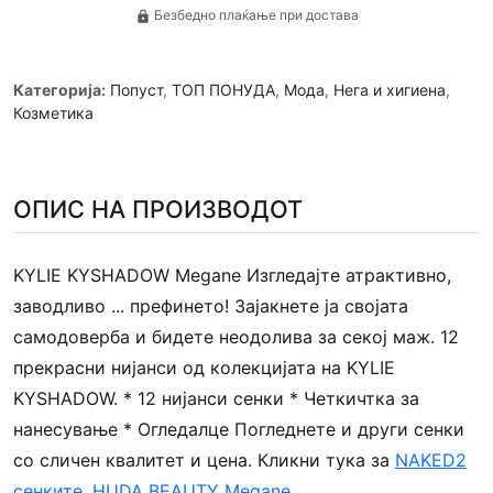
Безбедно плаќање при достава
lock
Категорија:
Попуст
,
ТОП ПОНУДА
,
Мода
,
Нега и хигиена
,
Козметика
ОПИС НА ПРОИЗВОДОТ
KYLIE KYSHADOW Megane Изгледајте атрактивно,
заводливо ... префинето! Зајакнете ја својата
самодоверба и бидете неодолива за секој маж. 12
прекрасни нијанси од колекцијата на KYLIE
KYSHADOW. * 12 нијанси сенки * Четкичтка за
нанесување * Огледалце Погледнете и други сенки
со сличен квалитет и цена. Кликни тука за
NAKED2
сенките,
HUDA BEAUTY Megane