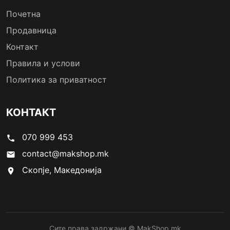
Почетна
Продавница
Контакт
Правила и услови
Политика за приватност
КОНТАКТ
070 999 453
phone
contact@makshop.mk
email
Скопје, Македонија
location_on
Сите права задржани © MakShop.mk