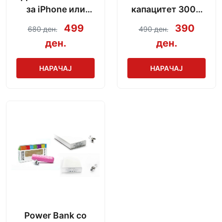
за iPhone или
капацитет 3000
Android со модел
mAh + кабел за
499
390
680 ден.
490 ден.
по избор
полнење
ден.
ден.
НАРАЧАЈ
НАРАЧАЈ
Power Bank со