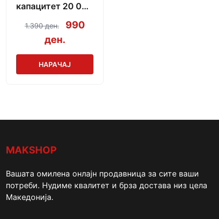
капацитет 20 000
mAh + кабел за
990
1.390 ден.
полнење
ден.
НАРАЧАЈ
MAKSHOP
Вашата омилена онлајн продавница за сите ваши
потреби. Нудиме квалитет и брза достава низ цела
Македонија.