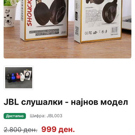
JBL слушалки - најнов модел
Шифра: JBL003
Достапно
999 ден.
2.800 ден.