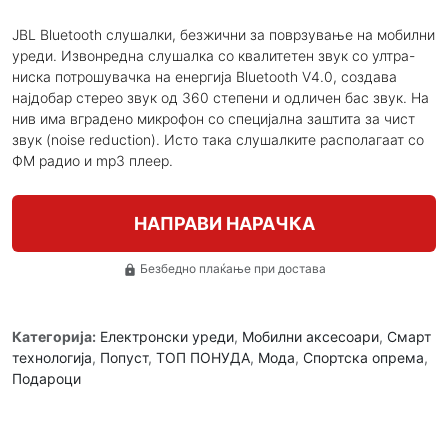
JBL Bluetooth слушалки, безжични за поврзување на мобилни
уреди. Извонредна слушалка со квалитетен звук со ултра-
ниска потрошувачка на енергија Bluetooth V4.0, создава
најдобар стерео звук од 360 степени и одличен бас звук. На
нив има вградено микрофон со специјална заштита за чист
звук (noise reduction). Исто така слушалките располагаат со
ФМ радио и mp3 плеер.
НАПРАВИ НАРАЧКА
Безбедно плаќање при достава
lock
Категорија:
Електронски уреди
,
Мобилни аксесоари
,
Смарт
технологија
,
Попуст
,
ТОП ПОНУДА
,
Мода
,
Спортска опрема
,
Подароци