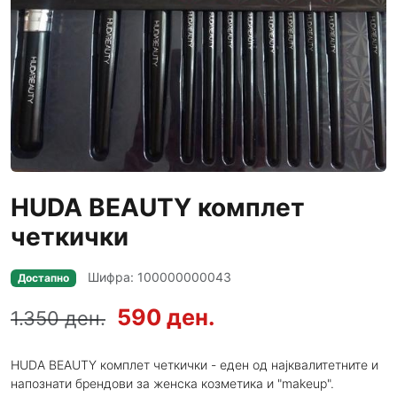
HUDA BEAUTY комплет
четкички
Шифра: 100000000043
Достапно
590 ден.
1.350 ден.
HUDA BEAUTY комплет четкички - еден од најквалитетните и
напознати брендови за женска козметика и "makeup".