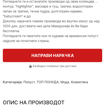
Погледнете ги и останатите производи од оваа колекција ...
контур, "highlighter", маскара и туш, трепки, водоотпорен
лепак за трепки, течна пудра, долготраен кармин,
"babycream" и др.
Доколку нарачате повеќе производи во вкупен износ од над
1000 ден. доставата низ цела Македонија ќе Ви биде
бесплатна.
Погледнете ги пакетите кои ги нудиме на временски попуст
најдоле на почетната страна.
НАПРАВИ НАРАЧКА
Безбедно плаќање при достава
lock
Категорија:
Попуст
,
ТОП ПОНУДА
,
Мода
,
Козметика
ОПИС НА ПРОИЗВОДОТ