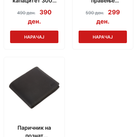
капацитет 3000
правење
mAh + кабел за
сармички во
390
299
490 ден.
590 ден.
полнење
неколку секунди
ден.
ден.
НАРАЧАЈ
НАРАЧАЈ
Паричник на
познат