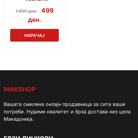
производител
499
1.600 ден.
ден.
НАРАЧАЈ
MAKSHOP
Вашата омилена онлајн продавница за сите ваши
потреби. Нудиме квалитет и брза достава низ цела
Македонија.