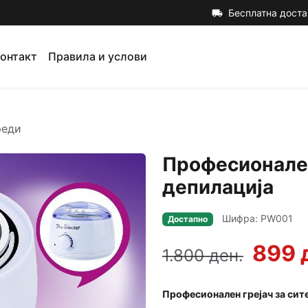
Бесплатна доста
local_shipping
онтакт
Правила и услови
реди
Професионален
депилација
Шифра: PW001
Достапно
899 
1.800 ден.
Професионален
грејач за сит