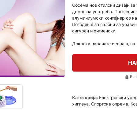
Сосема нов стилски дизајн за 
домашна употреба. Професион
алуминиумски контејнер со кап
Погоден е за салони за убави
сигурен и хигиенски.
Доколку нарачате веднаш, на
НА
Без
lock
Категорија:
Електронски уре
хигиена
,
Спортска опрема
,
Ко