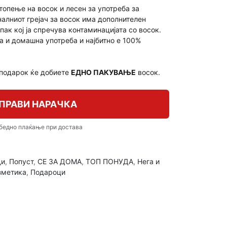
топење на восок и лесен за употреба за
алниот грејач за восок има дополнителен
ак кој ја спречува контаминацијата со восок.
на и домашна употреба и најбитно е 100%
 подарок ќе добиете
ЕДНО ПАКУВАЊЕ
восок.
ПРАВИ НАРАЧКА
бедно плаќање при достава
ди
,
Попуст
,
СЕ ЗА ДОМА
,
ТОП ПОНУДА
,
Нега и
зметика
,
Подароци