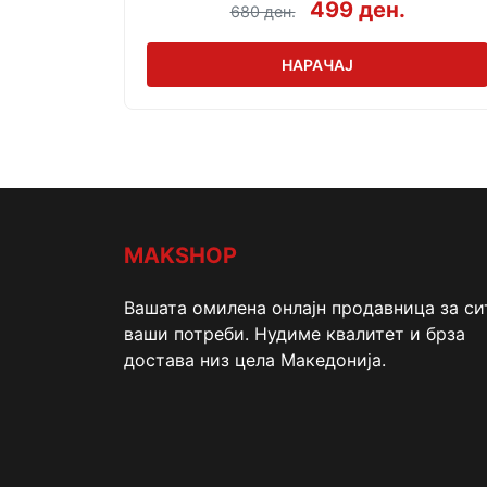
499 ден.
680 ден.
НАРАЧАЈ
MAKSHOP
Вашата омилена онлајн продавница за си
ваши потреби. Нудиме квалитет и брза
достава низ цела Македонија.