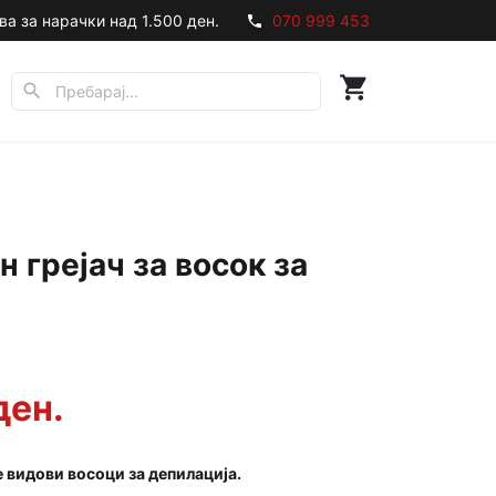
ва за нарачки над 1.500 ден.
070 999 453
phone
shopping_cart
search
 грејач за восок за
ден.
е видови восоци за депилација.