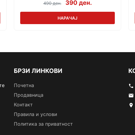
390 ден.
490 ден.
НАРАЧАЈ
БРЗИ ЛИНКОВИ
К
те
Почетна
phone
Продавница
email
Контакт
location_on
Правила и услови
Политика за приватност