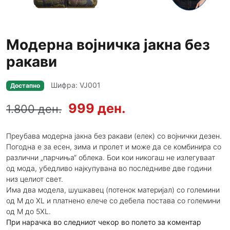
Модерна војничка јакна без
ракави
Шифра: VJ001
Достапно
999 ден.
1.800 ден.
Преубава модерна јакна без ракави (елек) со војнички дезен.
Погодна е за есен, зима и пролет и може да се комбинира со
различни „парчиња“ облека. Бои кои никогаш не излегуваат
од мода, убедливо најкупувана во последниве две години
низ целиот свет.
Има два модела, шушкавец (потенок материјал) со големини
од М до XL и платнено елече со дебела постава со големини
од М до 5XL.
При нарачка во следниот чекор во полето за коментар