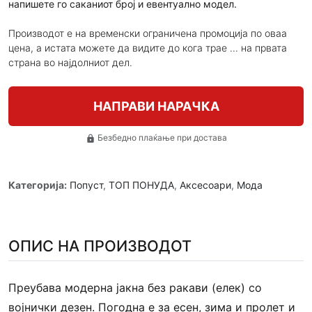
напишете го саканиот број и евентуално модел.
Производот е на временски ограничена промоција по оваа
цена, а истата можете да видите до кога трае ... на првата
страна во најдолниот дел.
НАПРАВИ НАРАЧКА
Безбедно плаќање при достава
lock
Категорија:
Попуст
,
ТОП ПОНУДА
,
Аксесоари
,
Мода
ОПИС НА ПРОИЗВОДОТ
Преубава модерна јакна без ракави (елек) со
војнички дезен. Погодна е за есен, зима и пролет и