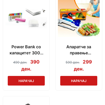
Power Bank со
Апаратче за
капацитет 3000
правење
mAh + кабел за
сармички во
390
299
490 ден.
590 ден.
полнење
неколку секунди
ден.
ден.
НАРАЧАЈ
НАРАЧАЈ