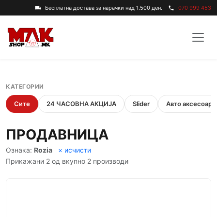
Бесплатна достава за нарачки над 1.500 ден.
070 999 453
local_shipping
phone
КАТЕГОРИИ
Сите
24 ЧАСОВНА АКЦИЈА
Slider
Авто аксесоари
ПРОДАВНИЦА
Ознака:
Rozia
× исчисти
Прикажани 2 од вкупно 2 производи