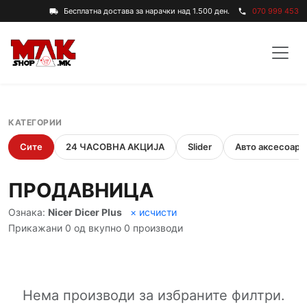
Бесплатна достава за нарачки над 1.500 ден.
070 999 453
local_shipping
phone
КАТЕГОРИИ
Сите
24 ЧАСОВНА АКЦИЈА
Slider
Авто аксесоари
ПРОДАВНИЦА
Ознака:
Nicer Dicer Plus
× исчисти
Прикажани 0 од вкупно 0 производи
Нема производи за избраните филтри.