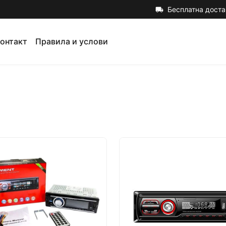
Бесплатна доста
local_shipping
онтакт
Правила и услови