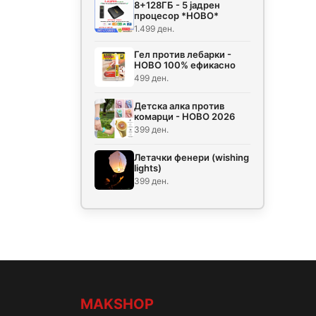
8+128ГБ - 5 јадрен
процесор *НОВО*
1.499 ден.
Гел против лебарки -
НОВО 100% ефикасно
499 ден.
Детска алка против
комарци - НОВО 2026
399 ден.
Летачки фенери (wishing
lights)
399 ден.
MAKSHOP