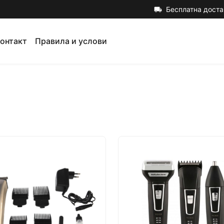
Бесплатна доста
local_shipping
онтакт
Правила и услови