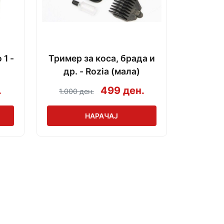
1 -
Тример за коса, брада и
др. - Rozia (мала)
.
499 ден.
1.000 ден.
НАРАЧАЈ