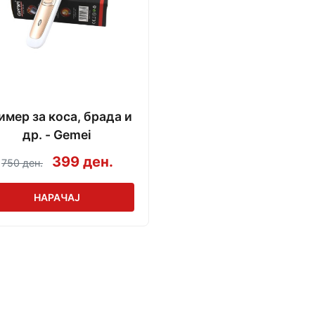
имер за коса, брада и
др. - Gemei
399 ден.
750 ден.
НАРАЧАЈ