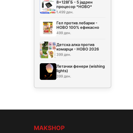
8+128ГБ - 5 јадрен
процесор *НОВО*
1.499 ден.
Гел против лебарки -
НОВО 100% ефикасно
499 ден.
Детска алка против
комарци - НОВО 2026
399 ден.
Летачки фенери (wishing
lights)
399 ден.
MAKSHOP