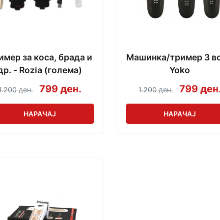
имер за коса, брада и
Машинка/тример 3 во 
др. - Rozia (голема)
Yoko
799 ден.
799 ден
1.200 ден.
1.200 ден.
НАРАЧАЈ
НАРАЧАЈ