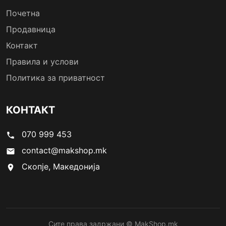
Почетна
Продавница
Контакт
Правила и услови
Политика за приватност
КОНТАКТ
070 999 453
phone
contact@makshop.mk
email
Скопје, Македонија
location_on
Сите права задржани © MakShop.mk