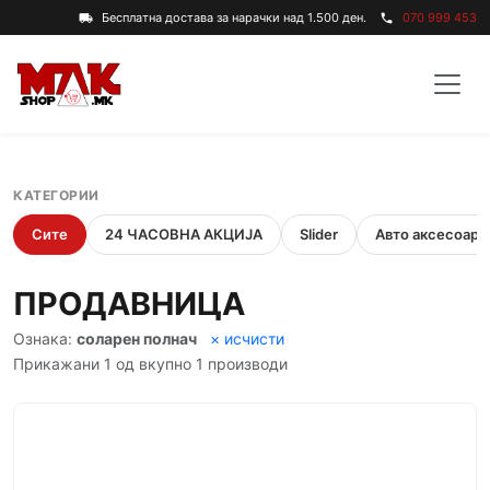
Бесплатна достава за нарачки над 1.500 ден.
070 999 453
local_shipping
phone
КАТЕГОРИИ
Сите
24 ЧАСОВНА АКЦИЈА
Slider
Авто аксесоари
ПРОДАВНИЦА
Ознака:
соларен полнач
× исчисти
Прикажани 1 од вкупно 1 производи