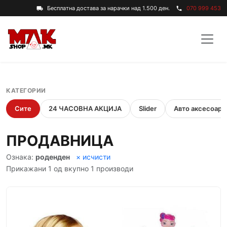
Бесплатна достава за нарачки над 1.500 ден.
070 999 453
local_shipping
phone
КАТЕГОРИИ
Сите
24 ЧАСОВНА АКЦИЈА
Slider
Авто аксесоари
ПРОДАВНИЦА
Ознака:
роденден
× исчисти
Прикажани 1 од вкупно 1 производи