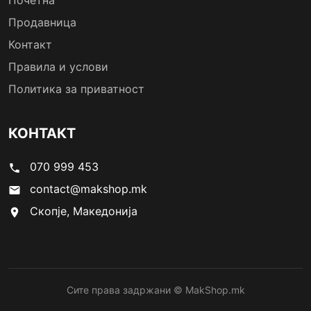
Почетна
Продавница
Контакт
Правила и услови
Политика за приватност
КОНТАКТ
070 999 453
phone
contact@makshop.mk
email
Скопје, Македонија
location_on
Сите права задржани © MakShop.mk