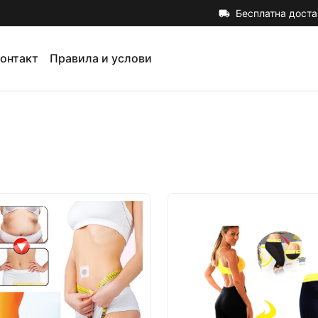
Бесплатна доста
local_shipping
онтакт
Правила и услови