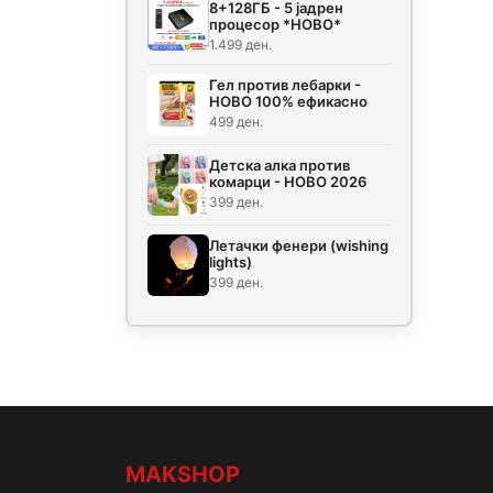
8+128ГБ - 5 јадрен
процесор *НОВО*
1.499 ден.
Гел против лебарки -
НОВО 100% ефикасно
499 ден.
Детска алка против
комарци - НОВО 2026
399 ден.
Летачки фенери (wishing
lights)
399 ден.
MAKSHOP