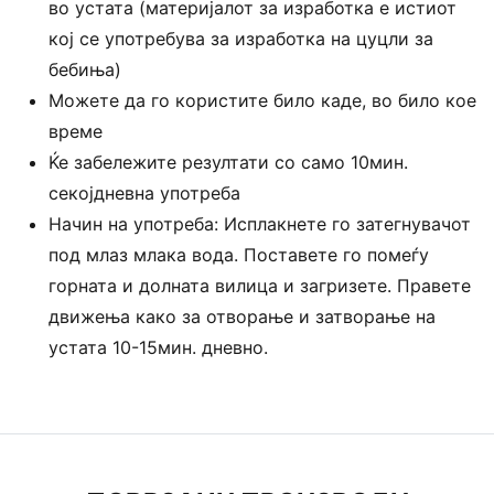
во устата (материјалот за изработка е истиот
кој се употребува за изработка на цуцли за
бебиња)
Можете да го користите било каде, во било кое
време
Ќе забележите резултати со само 10мин.
секојдневна употреба
Начин на употреба: Исплакнете го затегнувачот
под млаз млака вода. Поставете го помеѓу
горната и долната вилица и загризете. Правете
движења како за отворање и затворање на
устата 10-15мин. дневно.