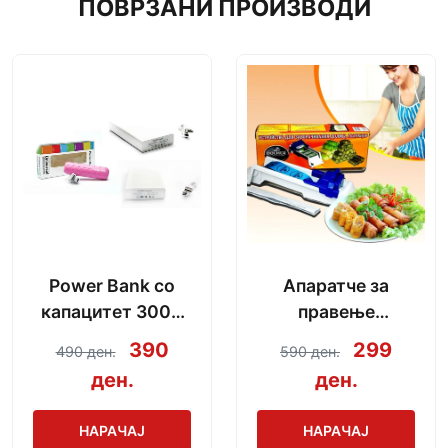
ПОВРЗАНИ ПРОИЗВОДИ
Power Bank со
Апаратче за
капацитет 3000
правење
mAh + кабел за
сармички во
390
299
490 ден.
590 ден.
полнење
неколку секунди
ден.
ден.
НАРАЧАЈ
НАРАЧАЈ