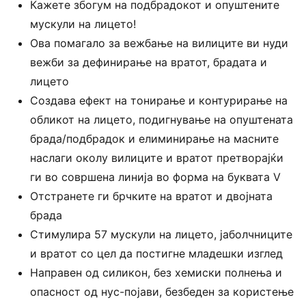
Кажете збогум на подбрадокот и опуштените
мускули на лицето!
Ова помагало за вежбање на вилиците ви нуди
вежби за дефинирање на вратот, брадата и
лицето
Создава ефект на тонирање и контурирање на
обликот на лицето, подигнување на опуштената
брада/подбрадок и елиминирање на масните
наслаги околу вилиците и вратот претворајќи
ги во совршена линија во форма на буквата V
Отстранете ги брчките на вратот и двојната
брада
Стимулира 57 мускули на лицето, јаболчниците
и вратот со цел да постигне младешки изглед
Направен од силикон, без хемиски полнења и
опасност од нус-појави, безбеден за користење