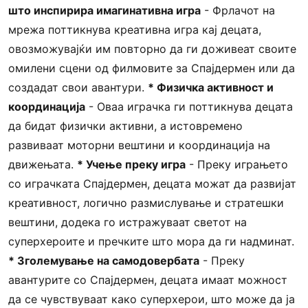
што инспирира имагинативна игра
- Фрлачот на
мрежа поттикнува креативна игра кај децата,
овозможувајќи им повторно да ги доживеат своите
омилени сцени од филмовите за Спајдермен или да
создадат свои авантури.
* Физичка активност и
координација
- Оваа играчка ги поттикнува децата
да бидат физички активни, а истовремено
развиваат моторни вештини и координација на
движењата.
* Учење преку игра
- Преку играњето
со играчката Спајдермен, децата можат да развијат
креативност, логично размислување и стратешки
вештини, додека го истражуваат светот на
суперхероите и пречките што мора да ги надминат.
* Зголемување на самодовербата
- Преку
авантурите со Спајдермен, децата имаат можност
да се чувствуваат како суперхерои, што може да ја