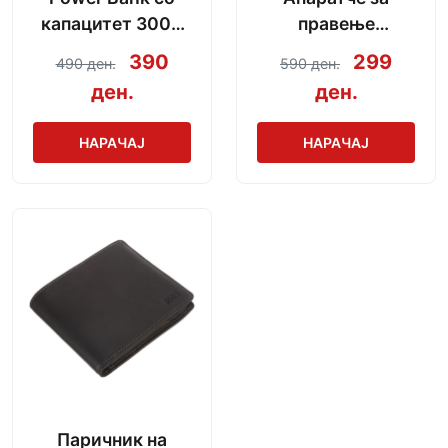
капацитет 3000
правење
mAh + кабел за
сармички во
390
299
490 ден.
590 ден.
полнење
неколку секунди
ден.
ден.
НАРАЧАЈ
НАРАЧАЈ
Паричник на