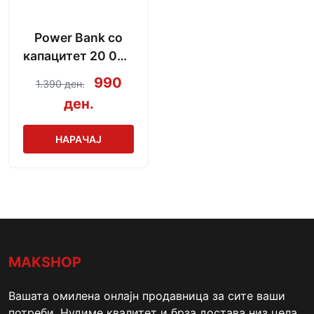
Power Bank со
капацитет 20 000
mAh + кабел за
990
1.390 ден.
полнење
ден.
НАРАЧАЈ
MAKSHOP
Вашата омилена онлајн продавница за сите ваши
потреби. Нудиме квалитет и брза достава низ цела