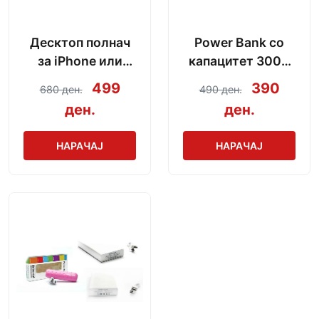
Десктоп полнач
Power Bank со
за iPhone или
капацитет 3000
Android со модел
mAh + кабел за
499
390
680 ден.
490 ден.
по избор
полнење
ден.
ден.
НАРАЧАЈ
НАРАЧАЈ