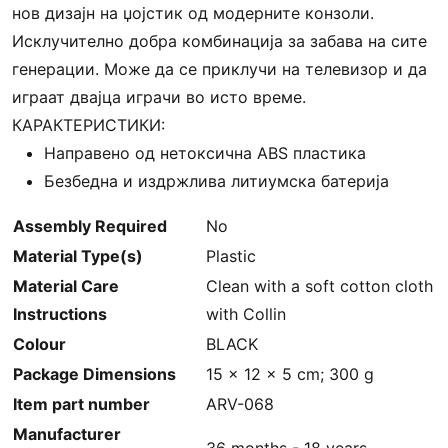
нов дизајн на џојстик од модерните конзоли.
Исклучително добра комбинација за забава на сите
генерации. Може да се приклучи на телевизор и да
играат двајца играчи во исто време.
КАРАКТЕРИСТИКИ:
Направено од нетоксична ABS пластика
Безбедна и издржлива литиумска батерија
Assembly Required
‎No
Material Type(s)
‎Plastic
Material Care
‎‎Clean with a soft cotton cloth
Instructions
with Collin
Colour
‎BLACK
Package Dimensions
‎15 x 12 x 5 cm; 300 g
Item part number
‎ARV-068
Manufacturer