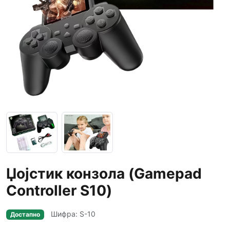
Џојстик конзола (Gamepad
Controller S10)
Шифра: S-10
Достапно