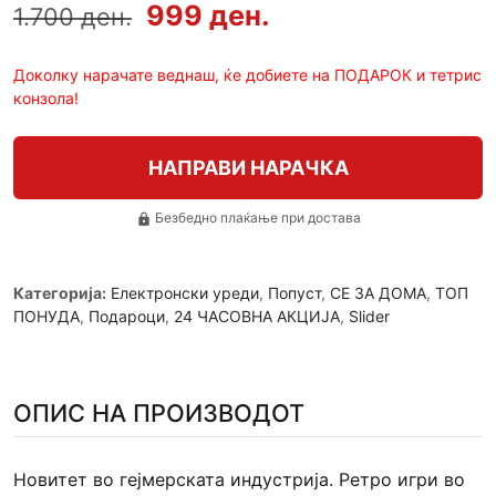
999 ден.
1.700 ден.
Доколку нарачате веднаш, ќе добиете на ПОДАРОК и тетрис
конзола!
НАПРАВИ НАРАЧКА
Безбедно плаќање при достава
lock
Категорија:
Електронски уреди
,
Попуст
,
СЕ ЗА ДОМА
,
ТОП
ПОНУДА
,
Подароци
,
24 ЧАСОВНА АКЦИЈА
,
Slider
ОПИС НА ПРОИЗВОДОТ
Новитет во гејмерската индустрија. Ретро игри во