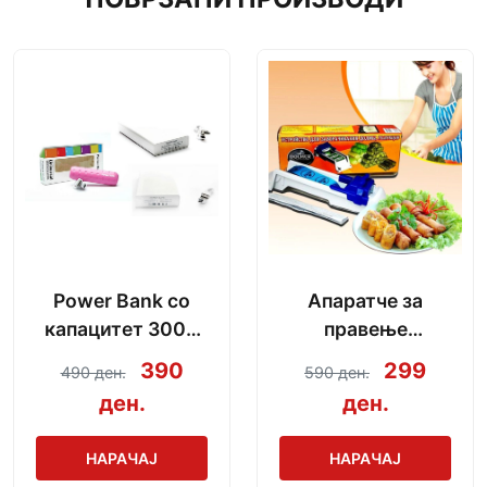
Power Bank со
Апаратче за
капацитет 3000
правење
mAh + кабел за
сармички во
390
299
490 ден.
590 ден.
полнење
неколку секунди
ден.
ден.
НАРАЧАЈ
НАРАЧАЈ