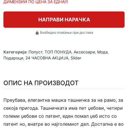
ДИМЕНЗИИ ПО ЦЕНА ЗА ЕДНА!!!
НАПРАВИ НАРАЧКА
Безбедно плаќање при достава
lock
Категорија:
Попуст
,
ТОП ПОНУДА
,
Аксесоари
,
Мода
,
Подароци
,
24 ЧАСОВНА АКЦИЈА
,
Slider
ОПИС НА ПРОИЗВОДОТ
Преубава, елегантна машка ташничка за на рамо, за
секоја пригода. Ташничката има пет џебови, четири
големи џебови со патент, еден помал џеб исто со
патент но, внатре во најголемиот дел. Достапна е во