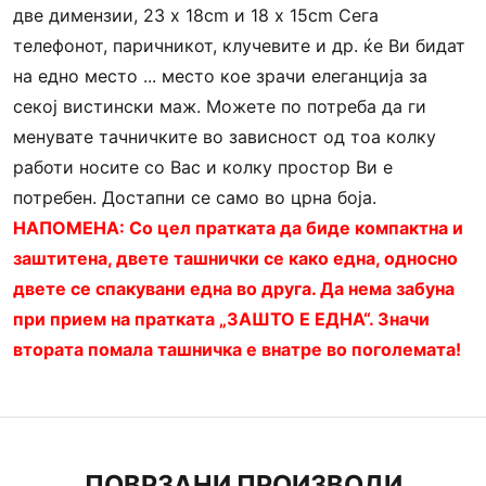
две димензии, 23 х 18cm и 18 х 15cm Сега
телефонот, паричникот, клучевите и др. ќе Ви бидат
на едно место ... место кое зрачи елеганција за
секој вистински маж. Можете по потреба да ги
менувате тачничките во зависност од тоа колку
работи носите со Вас и колку простор Ви е
потребен. Достапни се само во црна боја.
НАПОМЕНА: Со цел пратката да биде компактна и
заштитена, двете ташнички се како една, односно
двете се спакувани една во друга. Да нема забуна
при прием на пратката „ЗАШТО Е ЕДНА“. Значи
втората помала ташничка е внатре во поголемата!
ПОВРЗАНИ ПРОИЗВОДИ