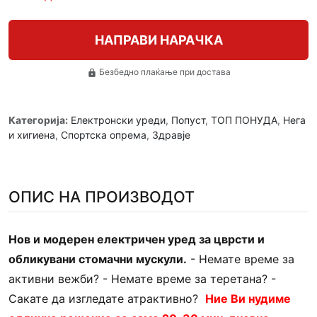
НАПРАВИ НАРАЧКА
Безбедно плаќање при достава
lock
Категорија:
Електронски уреди
,
Попуст
,
ТОП ПОНУДА
,
Нега
и хигиена
,
Спортска опрема
,
Здравје
ОПИС НА ПРОИЗВОДОТ
Нов и модерен електричен уред за цврсти и
обликувани стомачни мускули.
- Немате време за
активни вежби? - Немате време за теретана? -
Сакате да изгледате атрактивно?
Ние Ви нудиме