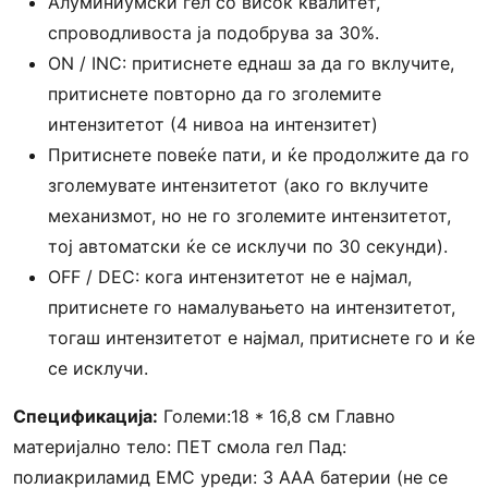
Алуминиумски гел со висок квалитет,
спроводливоста ја подобрува за 30%.
ON / INC: притиснете еднаш за да го вклучите,
притиснете повторно да го зголемите
интензитетот (4 нивоа на интензитет)
Притиснете повеќе пати, и ќе продолжите да го
зголемувате интензитетот (ако го вклучите
механизмот, но не го зголемите интензитетот,
тој автоматски ќе се исклучи по 30 секунди).
OFF / DEC: кога интензитетот не е најмал,
притиснете го намалувањето на интензитетот,
тогаш интензитетот е најмал, притиснете го и ќе
се исклучи.
Спецификација:
Големи:18 * 16,8 см Главно
материјално тело: ПЕТ смола гел Пад:
полиакриламид ЕМС уреди: 3 ААА батерии (не се