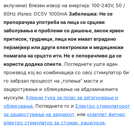
вклучени) Влезен извор на енергија: 100-240V, 50 /
60Hz Излез: DC5V 1000mA
Забелешка:
Не се
препорачува употреба на лица со срцеви
заболувања и проблеми со дишење, висок крвен
притисок, трудници, лица кои имаат вградено
пејсмејкер или други електронски и медицински
помагала на срцето итн. Не е пепорачливо да се
користи додека спиете.
Погледнете уште еден
производ кој во комбинација со овој стимулатор би
го забрзал процесот на „топење“ масти и
зацврстување и обликување на абдоминалните
мускули.
Кликни тука за појас за затегнување и
обликување.
Погледнете го и
Електро стимулаторот
за зацврстување на задникот,
или
комплет фитнес
електро стимулатор за стомак, раце/нозе.