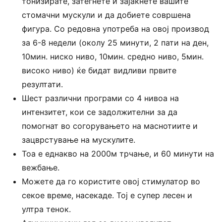
тонизирате, затегнете и зајакнете вашите
стомачни мускули и да добиете совршена
фигура. Со редовна употреба на овој производ
за 6-8 недели (околу 25 минути, 2 пати на ден,
10мин. ниско ниво, 10мин. средно ниво, 5мин.
високо ниво) ќе бидат видливи првите
резултати.
Шест различни програми со 4 нивоа на
интензитет, кои се задолжителни за да
помогнат во согорувањето на маснотиите и
зацврстување на мускулите.
Тоа е еднакво на 2000м трчање, и 60 минути на
вежбање.
Можете да го користите овој стимулатор во
секое време, насекаде. Тој е супер лесен и
ултра тенок.