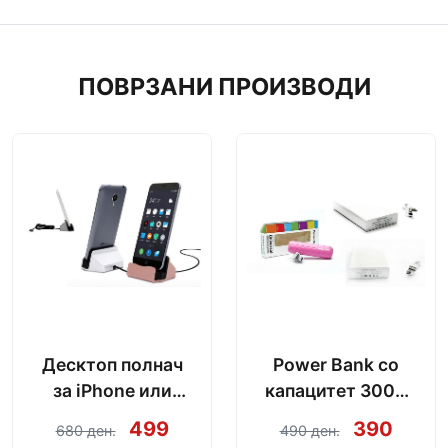
ПОВРЗАНИ ПРОИЗВОДИ
Десктоп полнач
Power Bank со
за iPhone или
капацитет 3000
Android со модел
mAh + кабел за
499
390
680 ден.
490 ден.
по избор
полнење