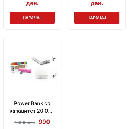
ден.
ден.
НАРАЧАЈ
НАРАЧАЈ
Power Bank со
капацитет 20 000
mAh + кабел за
990
1.390 ден.
полнење