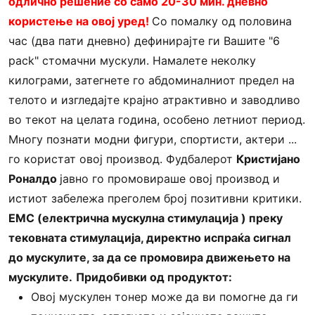
одлично решение со само 20-30 мин. дневно
користење на овој уред!
Со помалку од половина
час (два пати дневно) дефинирајте ги Вашите "6
pack" стомачни мускули. Намалете неколку
килограми, затегнете го абдоминалниот предел на
телото и изгледајте крајно атрактивно и заводливо
во текот на целата година, особено летниот период.
Многу познати модни фигури, спортисти, актери ...
го користат овој производ. Фудбалерот
Кристијано
Роналдо
јавно го промовираше овој производ и
истиот забележа преголем број позитивни критики.
ЕМС (електрична мускулна стимулација ) преку
тековната стимулација, директно испраќа сигнал
до мускулите, за да се промовира движењето на
мускулите.
Придобивки од продуктот:
Овој мускулен тонер може да ви помогне да ги