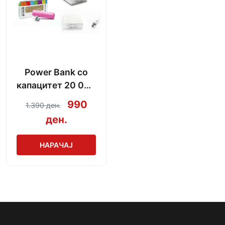
Power Bank со
капацитет 20 000
mAh + кабел за
990
1.390 ден.
полнење
ден.
НАРАЧАЈ