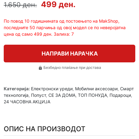
499 ден.
1.650 ден.
По повод 10 годишнината од постоењето на MakShop,
последните 50 парчиња од овој модел се по неверојатна
цена од само 499 ден. Залиха: 7
НАПРАВИ НАРАЧКА
Безбедно плаќање при достава
lock
Категорија:
Електронски уреди
,
Мобилни аксесоари
,
Смарт
технологија
,
Попуст
,
СЕ ЗА ДОМА
,
ТОП ПОНУДА
,
Подароци
,
24 ЧАСОВНА АКЦИЈА
ОПИС НА ПРОИЗВОДОТ