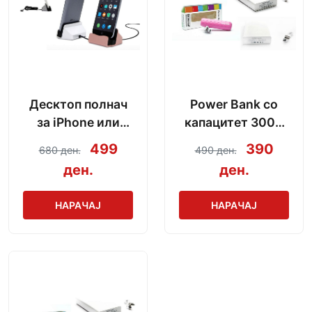
Десктоп полнач
Power Bank со
за iPhone или
капацитет 3000
Android со модел
mAh + кабел за
499
390
680 ден.
490 ден.
по избор
полнење
ден.
ден.
НАРАЧАЈ
НАРАЧАЈ