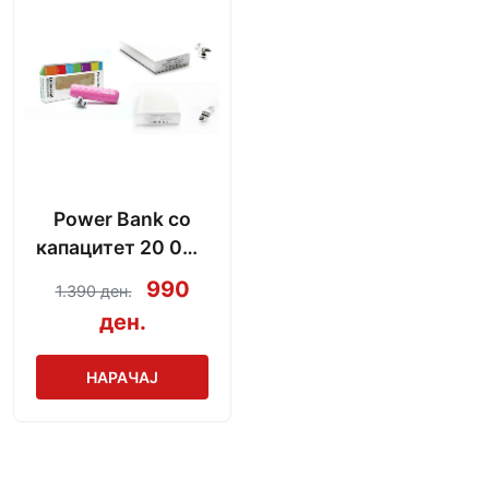
Power Bank со
капацитет 20 000
mAh + кабел за
990
1.390 ден.
полнење
ден.
НАРАЧАЈ