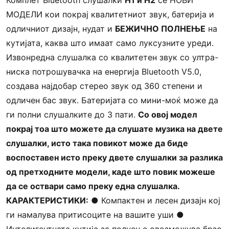
Комплет Bluetooth слушалки
H1 и H2
се НОВИ
МОДЕЛИ кои покрај квалитетниот звук, батерија и
одличниот дизајн, нудат и
БЕЖИЧНО ПОЛНЕЊЕ
на
кутијата, каква што имаат само луксузните уреди.
Извонредна слушалка со квалитетен звук со ултра-
ниска потрошувачка на енергија Bluetooth V5.0,
создава најдобар стерео звук од 360 степени и
одличен бас звук. Батеријата со мини-моќ може да
ги полни слушалките до 3 пати.
Со овој модел
покрај тоа што можете да слушате музика на двете
слушалки, исто така повикот може да биде
воспоставен исто преку двете слушалки за разлика
од претходните модели, каде што повик можеше
да се оствари само преку една слушалка.
КАРАКТЕРИСТИКИ:
● Компактен и лесен дизајн кој
ги намалува притисоците на вашите уши ●