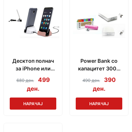
Десктоп полнач
Power Bank со
за iPhone или
капацитет 3000
Android со модел
mAh + кабел за
499
390
680 ден.
490 ден.
по избор
полнење
ден.
ден.
НАРАЧАЈ
НАРАЧАЈ