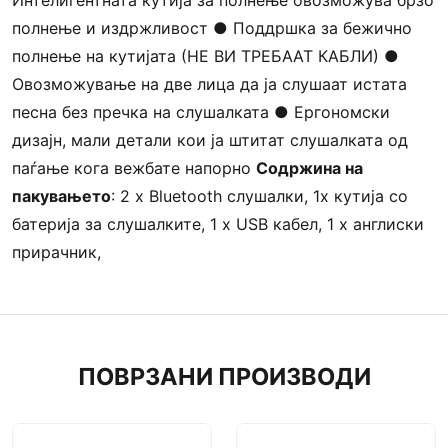
Интелигентната кутија за полнење овозможува брзо
полнење и издржливост ● Поддршка за бежично
полнење на кутијата (НЕ ВИ ТРЕБААТ КАБЛИ) ●
Овозможување на две лица да ја слушаат истата
песна без пречка на слушалката ● Ергономски
дизајн, мали детали кои ја штитат слушалката од
паѓање кога вежбате напорно
Содржина на
пакувањето
: 2 x Bluetooth слушалки, 1х кутија со
батерија за слушалките, 1 x USB кабел, 1 x англиски
прирачник,
ПОВРЗАНИ ПРОИЗВОДИ