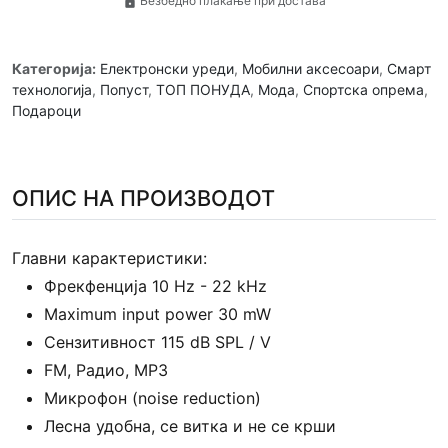
Безбедно плаќање при достава
lock
Категорија:
Електронски уреди
,
Мобилни аксесоари
,
Смарт
технологија
,
Попуст
,
ТОП ПОНУДА
,
Мода
,
Спортска опрема
,
Подароци
ОПИС НА ПРОИЗВОДОТ
Главни карактеристики:
Фрекфенција 10 Hz - 22 kHz
Maximum input power 30 mW
Сензитивност 115 dB SPL / V
FM, Радио, MP3
Микрофон (noise reduction)
Лесна удобна, се витка и не се крши