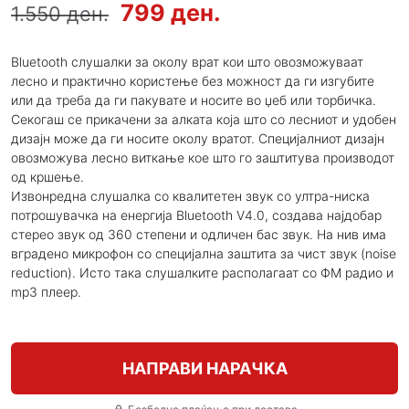
799 ден.
1.550 ден.
Bluetooth слушалки за околу врат кои што овозможуваат
лесно и практично користење без можност да ги изгубите
или да треба да ги пакувате и носите во џеб или торбичка.
Секогаш се прикачени за алката која што со лесниот и удобен
дизајн може да ги носите околу вратот. Специјалниот дизајн
овозможува лесно виткање кое што го заштитува производот
од кршење.
Извонредна слушалка со квалитетен звук со ултра-ниска
потрошувачка на енергија Bluetooth V4.0, создава најдобар
стерео звук од 360 степени и одличен бас звук. На нив има
вградено микрофон со специјална заштита за чист звук (noise
reduction). Исто така слушалките располагаат со ФМ радио и
mp3 плеер.
НАПРАВИ НАРАЧКА