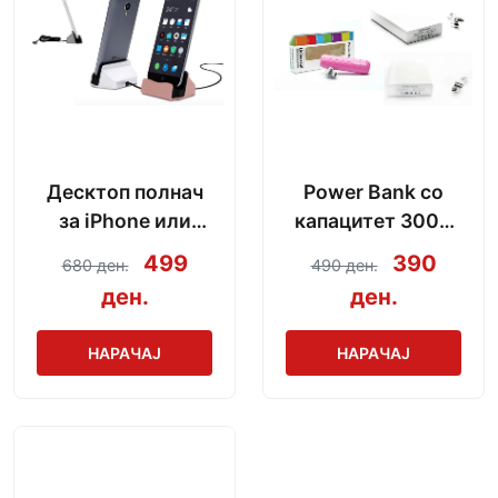
Десктоп полнач
Power Bank со
за iPhone или
капацитет 3000
Android со модел
mAh + кабел за
499
390
680 ден.
490 ден.
по избор
полнење
ден.
ден.
НАРАЧАЈ
НАРАЧАЈ