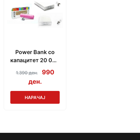
Power Bank со
капацитет 20 000
mAh + кабел за
990
1.390 ден.
полнење
ден.
НАРАЧАЈ