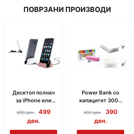
ПОВРЗАНИ ПРОИЗВОДИ
Десктоп полнач
Power Bank со
за iPhone или
капацитет 3000
Android со модел
mAh + кабел за
499
390
680 ден.
490 ден.
по избор
полнење
ден.
ден.