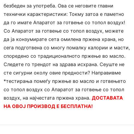
безбеден за употреба. Ова се неговите главни
технички карактеристики: Токму затоа е паметно
да го имате Aпаратот за готвење со топол воздух!
Со Aпаратот за готвење со топол воздух, можете
да ја конзумирате сета омилена пржена храна, но
сега подготвена со многу помалку калории и масти,
споредено со традиционалното пржење во масло.
Следете го трендот на здрава исхрана. Сеуште не
сте сигурни околу овие предности? Направивме
*тестирања помеѓу пржење во масло и готвењето
со топол воздух со Aпаратот за готвење со топол
воздух, на најчестата пржена храна.
ДОСТАВАТА
НА ОВОЈ ПРОИЗВОД Е БЕСПЛАТНА!