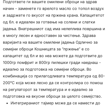
Подгответе ги вашите омилени оброци на здрав
начин - заменете го врелото масло со топол воздух
и задржете го вкусот на пржена храна. Капацитетот
од 6л. е идеален за готвење на солени и слатки
јадења. Внатрешниот сад има нелеплива површина и
е многу лесен и едноставен за чистење. Здрава
варијанта на вашите омилени јадења Одлично за
семејни оброци Кошницата за “пржење“ е со
капацитет од 6л и во неа можете да подготвите до
1000гр помфрит и 800гр пилешки гради наеднаш -
идеално за подготовка на семејни оброци. Во
комбинација со прилагодливата температура од 80-
200°C која може лесно да се контролира со помош
на регулаторот за температура и е идеално за
подготовка на вкусни оброци за целото семејство.
Интегрираниот тајмер може да се намести до