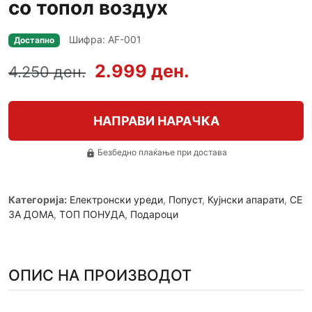
со топол воздух
Шифра: AF-001
Достапно
2.999 ден.
4.250 ден.
НАПРАВИ НАРАЧКА
Безбедно плаќање при достава
lock
Категорија:
Електронски уреди
,
Попуст
,
Кујнски апарати
,
СЕ
ЗА ДОМА
,
ТОП ПОНУДА
,
Подароци
ОПИС НА ПРОИЗВОДОТ