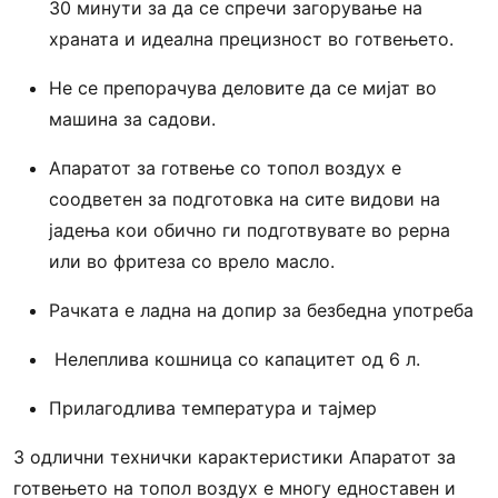
30 минути за да се спречи загорување на
храната и идеална прецизност во готвењето.
Не се препорачува деловите да се мијат во
машина за садови.
Aпаратот за готвење со топол воздух е
соодветен за подготовка на сите видови на
јадења кои обично ги подготвувате во рерна
или во фритеза со врело масло.
Рачката е ладна на допир за безбедна употреба
Нелеплива кошница со капацитет од 6 л.
Прилагодлива температура и тајмер
3 одлични технички карактеристики Апаратот за
готвењето на топол воздух е многу едноставен и