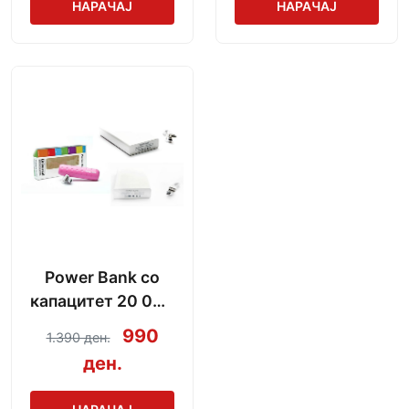
НАРАЧАЈ
НАРАЧАЈ
Power Bank со
капацитет 20 000
mAh + кабел за
990
1.390 ден.
полнење
ден.