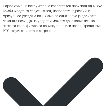
Најпрактичен и исклучително крвалитетен производ од NOVA.
Комбинирајте го својот изглед, направете најразлични
фризури со уредот 3 во 1. Само со едно копче ја добивате
саканата позиција на уредот и можете да ја користите како
пегла за коса, фигаро за навиткување или преса. Уредот има
РТС грејач за инстант загревање.