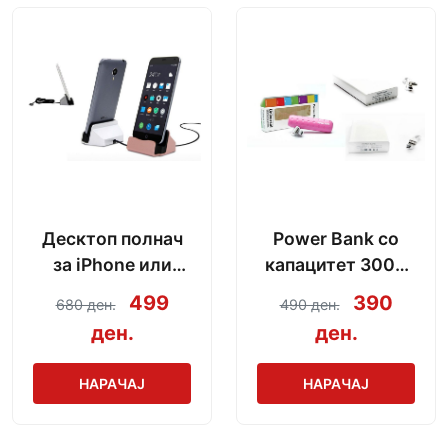
Десктоп полнач
Power Bank со
за iPhone или
капацитет 3000
Android со модел
mAh + кабел за
499
390
680 ден.
490 ден.
по избор
полнење
ден.
ден.
НАРАЧАЈ
НАРАЧАЈ