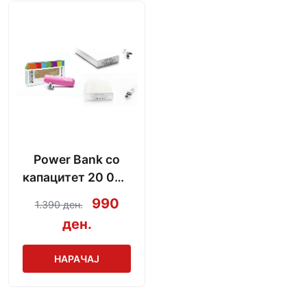
Power Bank со
капацитет 20 000
mAh + кабел за
990
1.390 ден.
полнење
ден.
НАРАЧАЈ