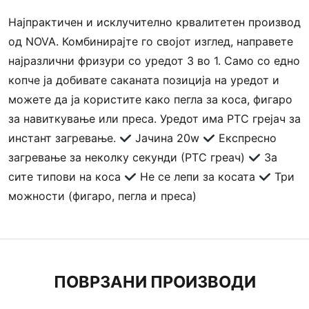
Најпрактичен и исклучително крвалитетен производ
од NOVA. Комбинирајте го својот изглед, направете
најразлични фризури со уредот 3 во 1. Само со едно
копче ја добивате саканата позиција на уредот и
можете да ја користите како пегла за коса, фигаро
за навиткување или преса. Уредот има РТС грејач за
инстант загревање.
Јачина 20w
Експресно
загревање за неколку секунди (РТС греач)
За
сите типови на коса
Не се лепи за косата
Три
можности (фигаро, пегла и преса)
ПОВРЗАНИ ПРОИЗВОДИ