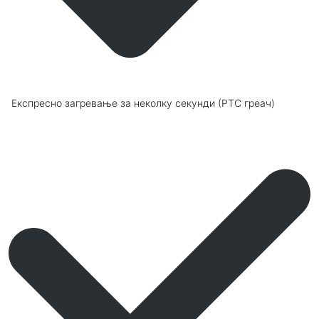
Експресно загревање за неколку секунди (РТС греач)